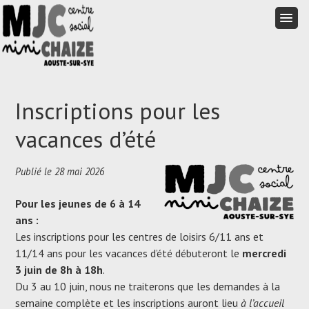
Aller
au
Aller
Menu
contenu
au
principal
contenu
Inscriptions pour les
principal
vacances d’été
Publié le 28 mai 2026
Pour les jeunes de 6 à 14
ans :
Les inscriptions pour les centres de loisirs 6/11 ans et
11/14 ans pour les vacances d’été débuteront le
mercredi
3 juin de 8h à 18h
.
Du 3 au 10 juin, nous ne traiterons que les demandes à la
semaine complète et les inscriptions auront lieu
à l’accueil