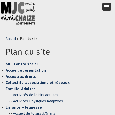
Aller
au
Aller
Menu
contenu
au
principal
contenu
Accueil
»
Plan du site
principal
Plan du site
MJC-Centre social
Accueil et orientation
Accès aux droits
Collectifs, associations et réseaux
Famille-Adultes
Activités de loisirs adultes
Activités Physiques Adaptées
Enfance – Jeunesse
Accueil de loisirs 3/6 ans