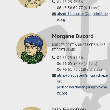
04 75 25 55 56
06 43 56 62 77 (6-11ans)
alsh6-11.aouste@mjcninichaiz
e.org
Morgane Ducord
DIRECTRICE ET ANIMATRICE 3/6 ANS
ET BERTHALAIS
04 75 25 55 56
06 36 05 57 79 (3-6ans)
06 46 61 70 51(Berthalais)
alsh3-6.aouste@mjcninichaize.
org
perisco.berthalais@mjcninichai
ze.org
Izia Godefroy