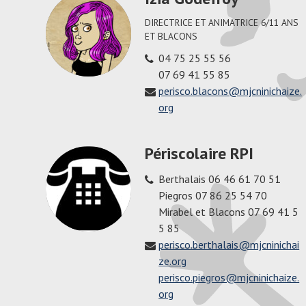
DIRECTRICE ET ANIMATRICE 6/11 ANS
ET BLACONS
04 75 25 55 56
07 69 41 55 85
perisco.blacons@mjcninichaize.
org
Périscolaire RPI
Berthalais 06 46 61 70 51
Piegros 07 86 25 54 70
Mirabel et Blacons 07 69 41 5
5 85
perisco.berthalais@mjcninichai
ze.org
perisco.piegros@mjcninichaize.
org