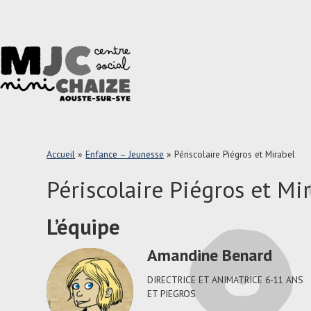
Aller
au
contenu
principal
Aller
Menu
au
contenu
principal
Accueil
»
Enfance – Jeunesse
»
Périscolaire Piégros et Mirabel
Périscolaire Piégros et Mi
L’équipe
Amandine Benard
DIRECTRICE ET ANIMATRICE 6-11 ANS
ET PIEGROS