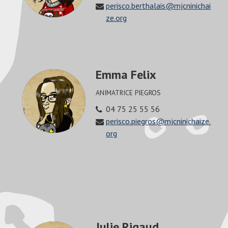
perisco.berthalais@mjcninichai
ze.org
Emma Felix
ANIMATRICE PIEGROS
04 75 25 55 56
perisco.piegros@mjcninichaize.
org
Julie Rigaud