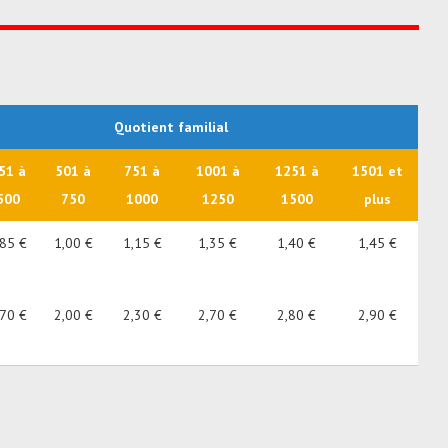
Quotient familial
51 à
501 à
751 à
1001 à
1251 à
1501 et
500
750
1000
1250
1500
plus
,85 €
1,00 €
1,15 €
1,35 €
1,40 €
1,45 €
,70 €
2,00 €
2,30 €
2,70 €
2,80 €
2,90 €