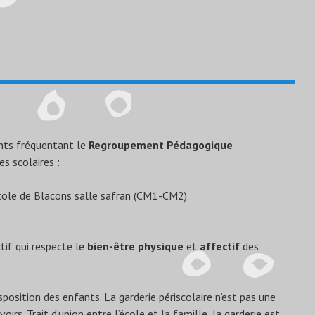
ants fréquentant le
Regroupement Pédagogique
s scolaires :
école de Blacons salle safran (CM1-CM2)
tif qui respecte le
bien-être physique
et
affectif
des
position des enfants. La garderie périscolaire n’est pas une
voirs. Trait d’union entre l’école et la famille, la garderie est