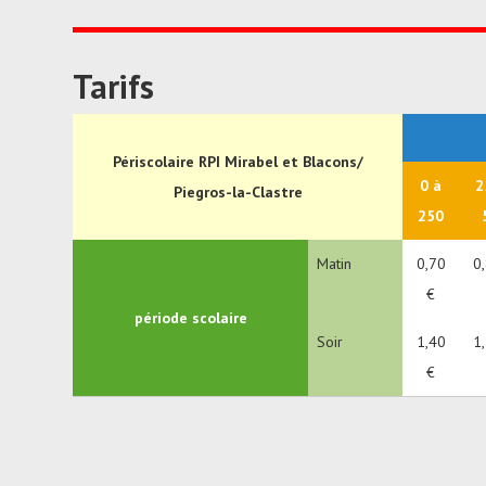
Tarifs
Périscolaire RPI Mirabel et Blacons/
0 à
2
Piegros-la-Clastre
250
Matin
0,70
0
€
période scolaire
Soir
1,40
1
€