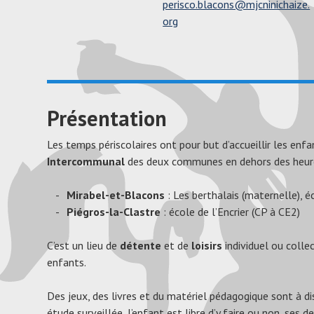
perisco.blacons@mjcninichaize.
org
Présentation
Les temps périscolaires ont pour but d’accueillir les enf
Intercommunal
des deux communes en dehors des heure
Mirabel-et-Blacons
: Les berthalais (maternelle), 
Piégros-la-Clastre
: école de l’Encrier (CP à CE2)
C’est un lieu de
détente
et de
loisirs
individuel ou collec
enfants.
Des jeux, des livres et du matériel pédagogique sont à dis
étude surveillée, l’enfant est libre d’y faire ou non, ses de