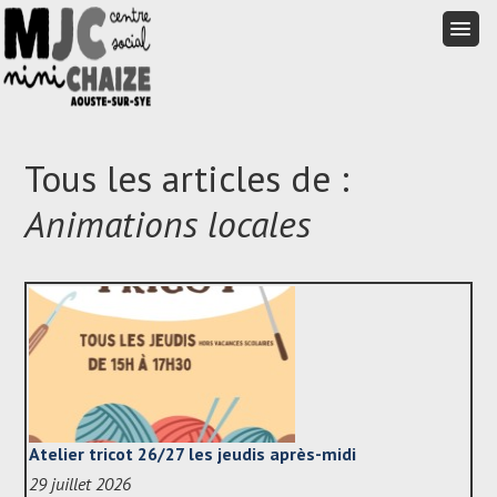
Aller
au
Aller
Menu
contenu
au
principal
contenu
Tous les articles de :
principal
Animations locales
Atelier tricot 26/27 les jeudis après-midi
29 juillet 2026